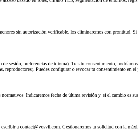
 acceso basado en roles, cifrado TLS, segmentación de entornos, registr
menores sin autorización verificable, los eliminaremos con prontitud. Si
 de sesión, preferencias de idioma). Tras tu consentimiento, podríamos 
as, reproductores). Puedes configurar o revocar tu consentimiento en el
normativos. Indicaremos fecha de última revisión y, si el cambio es sus
 escribir a contact@vosvil.com. Gestionaremos tu solicitud con la máxi