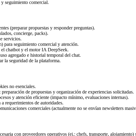
s y seguimiento comercial.
ientes (preparar propuestas y responder preguntas).
aslados, concierge, packs).
e servicios.
) para seguimiento comercial y atención.
e el chatbot y el motor IA DeepSeek.
uso agregado e historial temporal del chat.
r la seguridad de la plataforma.
okies no esenciales.
: preparación de propuestas y organización de experiencias solicitadas.
ocesos y atención eficiente (impacto mínimo, evaluaciones internas).
a a requerimientos de autoridades.
 comunicaciones comerciales (actualmente no se envían newsletters masiv
aria con proveedores operativos (ej.: chefs, transporte, alojamiento) 