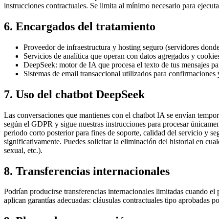
instrucciones contractuales. Se limita al mínimo necesario para ejecutar
6. Encargados del tratamiento
Proveedor de infraestructura y hosting seguro (servidores dond
Servicios de analítica que operan con datos agregados y cookies t
DeepSeek: motor de IA que procesa el texto de tus mensajes par
Sistemas de email transaccional utilizados para confirmaciones 
7. Uso del chatbot DeepSeek
Las conversaciones que mantienes con el chatbot IA se envían tempor
según el GDPR y sigue nuestras instrucciones para procesar únicamente
periodo corto posterior para fines de soporte, calidad del servicio y s
significativamente. Puedes solicitar la eliminación del historial en c
sexual, etc.).
8. Transferencias internacionales
Podrían producirse transferencias internacionales limitadas cuando e
aplican garantías adecuadas: cláusulas contractuales tipo aprobadas p