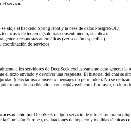
 el servicio.
e se aloja el backend Spring Boot y la base de datos PostgreSQL).
écnicas o de terceros (solo tras consentimiento, si aplica).
a generar respuestas automáticas (ver sección específica).
y coordinación de servicios.
almente a los servidores de DeepSeek exclusivamente para generar la r
 el texto enviado y devolver una respuesta. El historial del chat se al
eguridad (detectar uso abusivo o mensajes no permitidos). No se realizan 
ualquier momento escribiendo a contact@vosvil.com. Por favor, no introdu
l procesamiento por DeepSeek o algún servicio de infraestructura impli
or la Comisión Europea, evaluaciones de impacto y medidas técnicas comp