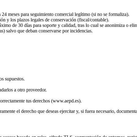
a 24 meses para seguimiento comercial legítimo (si no se formaliza).
ón y los plazos legales de conservación (fiscal/contable).
áximo de 30 días para soporte y calidad, tras lo cual se anonimiza o eli
as) salvo que deban conservarse por incidencias.
tos supuestos.
ladarlos a otro proveedor.
correctamente tus derechos (www.aepd.es).
amente el derecho que deseas ejercitar y, si fuera necesario, documenta